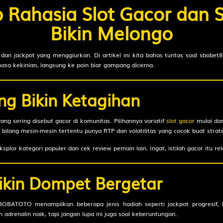
Rahasia Slot Gacor dan 
Bikin Melongo
r dan jackpot yang menggiurkan. Di artikel ini kita bahas tuntas soal sbo
hasa kekinian, langsung ke poin biar gampang dicerna.
ang Bikin Ketagihan
ng sering disebut gacor di komunitas. Pilihannya variatif
slot gacor
mulai dar
 bilang mesin-mesin tertentu punya RTP dan volatilitas yang cocok buat strat
plor kategori populer dan cek review pemain lain. Ingat, istilah gacor itu re
ikin Dompet Bergetar
BOBATOTO menampilkan beberapa jenis hadiah seperti jackpot progresif, bo
drenalin naik, tapi jangan lupa ini juga soal keberuntungan.