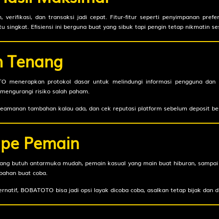
verifikasi, dan transaksi jadi cepat. Fitur-fitur seperti penyimpanan pre
singkat. Efisiensi ini berguna buat yang sibuk tapi pengin tetap nikmatin ses
n Tenang
TO menerapkan protokol dasar untuk melindungi informasi pengguna dan
 mengurangi risiko salah paham.
keamanan tambahan kalau ada, dan cek reputasi platform sebelum deposit be
ipe Pemain
ng butuh antarmuka mudah, pemain kasual yang main buat hiburan, sampai 
mbahan buat coba.
natif, BOBATOTO bisa jadi opsi layak dicoba coba, asalkan tetap bijak dan 