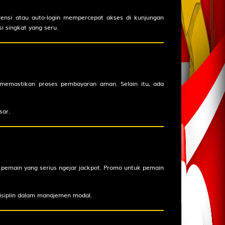
ferensi atau auto-login mempercepat akses di kunjungan
i singkat yang seru.
 memastikan proses pembayaran aman. Selain itu, ada
sar.
pemain yang serius ngejar jackpot. Promo untuk pemain
disiplin dalam manajemen modal.