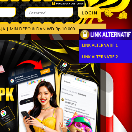
LOGIN
DAN WD Rp.10.000
LINK ALTERNATIF 1
LINK ALTERNATIF 2