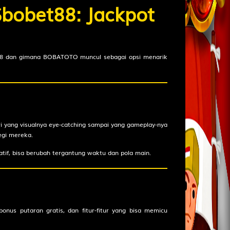
Sbobet88: Jackpot
bet88 dan gimana BOBATOTO muncul sebagai opsi menarik
i yang visualnya eye-catching sampai yang gameplay-nya
egi mereka.
latif, bisa berubah tergantung waktu dan pola main.
nus putaran gratis, dan fitur-fitur yang bisa memicu