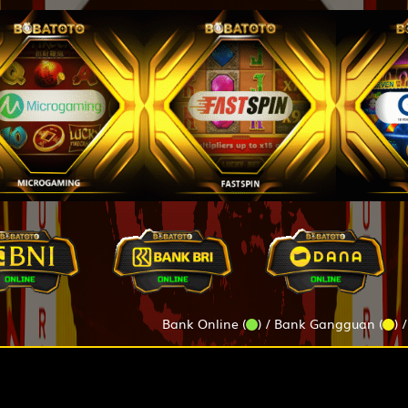
Bank Online (
) /
Bank Gangguan (
) 