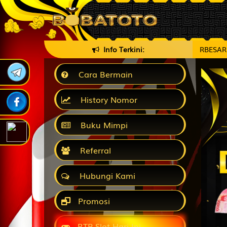
GENT TOGEL , SLOT & LIVE CASINO TERBESAR DAN TERPERCAYA 
Info Terkini:
Cara Bermain
History Nomor
Buku Mimpi
Referral
Hubungi Kami
Promosi
RTP Slot Hari Ini