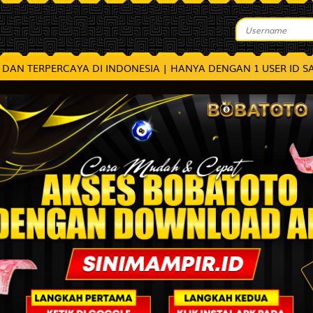
DI INDONESIA | HANYA DENGAN 1 USER ID SAJA | MIN DEPO & 